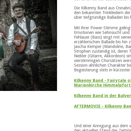
Die Kilkenny Band aus Osnabrück
den bekannten Trinkliedern der
über tiefgründige Balladen bis
Mit ihrer Power-Stimme gelingt
Emotionen wie Sehnsucht und Ho
Fehlauer (Bass) singt mit seine
erzählerischen Ballade bis h
Jascha Kemper (Mandoline, Banj
Strophen zuständig ist, deren 
Niebler (Gitarre, Akkordeon) si
vierstimmigen Chorsätzen werde
Session-ähnlichen Charakter b
Begeisterung stets in kürzeste
Kilkenny Band - Fairytale 
Marienkirche Himmelpforte
Kilkenny Band in der Balve
AFTERMOVIE - Kilkenny Ba
Und einer Anregung aus dem ve
den aktuellen Stand des Zeitpla