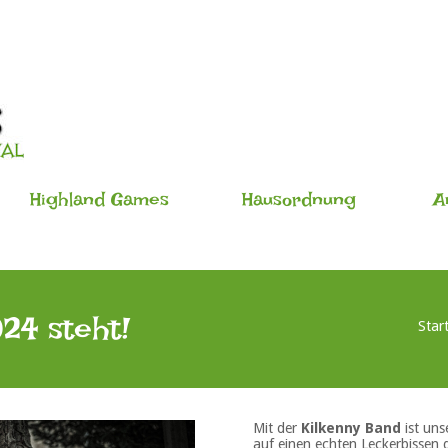
Highland Games
Hausordnung
A
24 steht!
Star
Mit der
Kilkenny Band
ist uns
auf einen echten Leckerbissen d