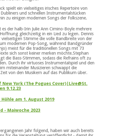
 spielt ein vielseitiges irisches Repertoire von
 Dubliners und schnellen Instrumentalstücken
 hin zu einigen modernen Songs der Folkszene.
 es der halb-Irin Julie Ann Cimino-Boyle mehrere
ffnung gleichzeitig in ein Lied zu legen. Dennis
r vielseitigen Stimme die volle Bandbreite von der
in zum modernen Pop-Song, während Bandgründer
o) meist für die traditionellen Songs mit 73
Texte sich sonst keiner merken möchte.Stephan
ngt die Bass-Stimmen, sodass die Refrains oft zu
n. Durch ihr virtuoses Instrumentalspiel und den
eim miteinander Musizieren schwappt die
r Zeit von den Musikern auf das Publikum über.
of New York (The Pogues Cover)|Live@St.
n 9.12.23
r Höhle am 1. August 2019
nd - Maiwoche 2023
rgangenen Jahr folgend, haben wir auch bereits
ns für die Veranstaltung veröffentlicht - damit ihr