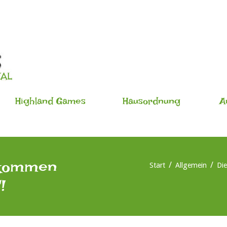
Highland Games
Hausordnung
A
 kommen
Start
Allgemein
Di
!