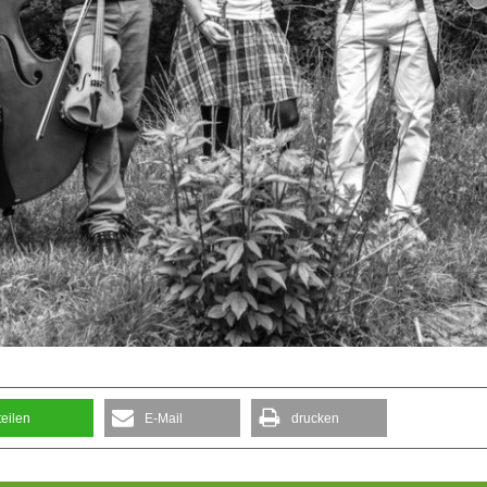
teilen
E-Mail
drucken