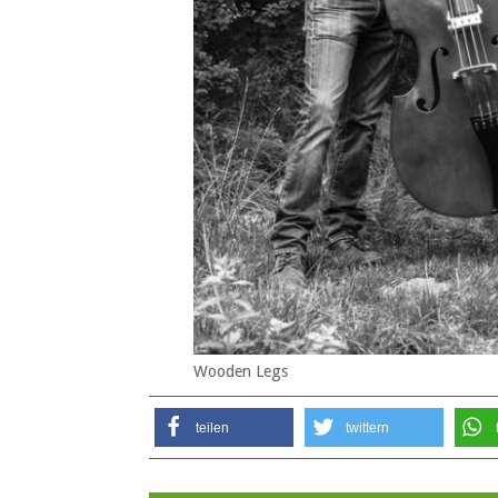
Wooden Legs
teilen
twittern